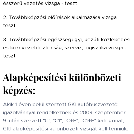
ésszerű vezetés vizsga - teszt
2. Továbbképzési előírások alkalmazása vizsga-
teszt
3. Továbbképzési egészségügyi, közúti közlekedési
és környezeti biztonság, szerviz, logisztika vizsga -
teszt
Alapképesítési különbözeti
képzés:
Akik 1 éven belül szerzett GKI autóbuszvezetői
igazolvánnyal rendelkeznek és 2009. szeptember
9. után szerzett "C", "C1", "C+E", "C1+E" kategóriát,
GKI alapképesítési különbözeti vizsgát kell tenniük.