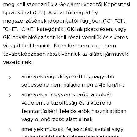
meg kell szerezniük a Gépjárművezetői Képesítési
Igazolványt (GKI). A vezetői engedély
megszerzésének időpontjától függően ("C", "C1",
"C+E", "C1+E" kategóriák) GKI alapképzésen, vagy
GKI továbbképzésen kell részt venniük és sikeres
vizsgát kell tenniük. Nem kell sem alap-, sem
továbbképzésen részt venniük az alábbi járművek
vezetőinek:
amelyek engedélyezett legnagyobb
sebessége nem haladja meg a 45 km/h-t
amelyek a fegyveres erők, a polgári
védelem, a tűzoltóság és a közrend
fenntartásáért felelős erők használatában
vagy ellenőrzése alatt állnak
amelyek műszaki fejlesztési, javítási vagy