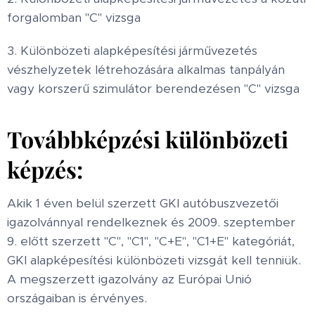
forgalomban "C" vizsga
3. Különbözeti alapképesítési járművezetés
vészhelyzetek létrehozására alkalmas tanpályán
vagy korszerű szimulátor berendezésen "C" vizsga
Továbbképzési különbözeti
képzés:
Akik 1 éven belül szerzett GKI autóbuszvezetői
igazolvánnyal rendelkeznek és 2009. szeptember
9. előtt szerzett "C", "C1", "C+E", "C1+E" kategóriát,
GKI alapképesítési különbözeti vizsgát kell tenniük.
A megszerzett igazolvány az Európai Unió
országaiban is érvényes.