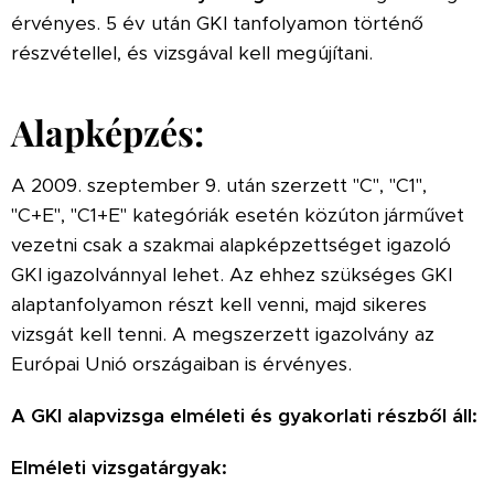
érvényes. 5 év után GKI tanfolyamon történő
részvétellel, és vizsgával kell megújítani.
Alapképzés:
A 2009. szeptember 9. után szerzett "C", "C1",
"C+E", "C1+E" kategóriák esetén közúton járművet
vezetni csak a szakmai alapképzettséget igazoló
GKI igazolvánnyal lehet. Az ehhez szükséges GKI
alaptanfolyamon részt kell venni, majd sikeres
vizsgát kell tenni. A megszerzett igazolvány az
Európai Unió országaiban is érvényes.
A GKI alapvizsga elméleti és gyakorlati részből áll:
Elméleti vizsgatárgyak: