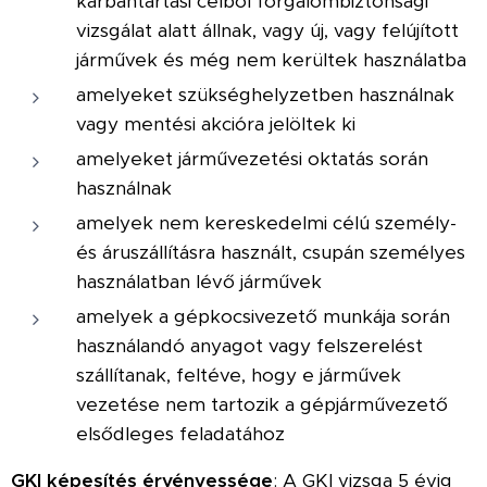
karbantartási célból forgalombiztonsági
vizsgálat alatt állnak, vagy új, vagy felújított
járművek és még nem kerültek használatba
amelyeket szükséghelyzetben használnak
vagy mentési akcióra jelöltek ki
amelyeket járművezetési oktatás során
használnak
amelyek nem kereskedelmi célú személy-
és áruszállításra használt, csupán személyes
használatban lévő járművek
amelyek a gépkocsivezető munkája során
használandó anyagot vagy felszerelést
szállítanak, feltéve, hogy e járművek
vezetése nem tartozik a gépjárművezető
elsődleges feladatához
GKI képesítés érvényessége
: A GKI vizsga 5 évig