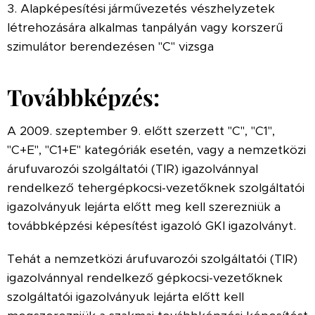
3. Alapképesítési járművezetés vészhelyzetek
létrehozására alkalmas tanpályán vagy korszerű
szimulátor berendezésen "C" vizsga
Továbbképzés:
A 2009. szeptember 9. előtt szerzett "C", "C1",
"C+E", "C1+E" kategóriák esetén, vagy a nemzetközi
árufuvarozói szolgáltatói (TIR) igazolvánnyal
rendelkező tehergépkocsi-vezetőknek szolgáltatói
igazolványuk lejárta előtt meg kell szerezniük a
továbbképzési képesítést igazoló GKI igazolványt.
Tehát a nemzetközi árufuvarozói szolgáltatói (TIR)
igazolvánnyal rendelkező gépkocsi-vezetőknek
szolgáltatói igazolványuk lejárta előtt kell