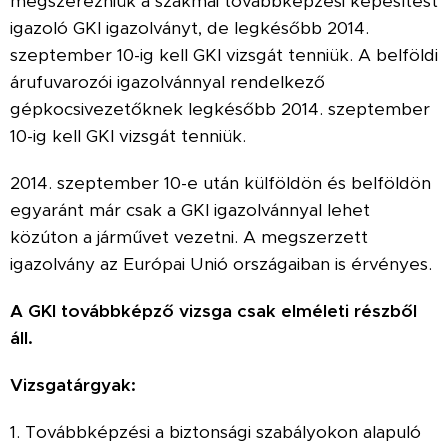
megszerezniük a szakmai továbbképzési képesítést
igazoló GKI igazolványt, de legkésőbb 2014.
szeptember 10-ig kell GKI vizsgát tenniük. A belföldi
árufuvarozói igazolvánnyal rendelkező
gépkocsivezetőknek legkésőbb 2014. szeptember
10-ig kell GKI vizsgát tenniük.
2014. szeptember 10-e után külföldön és belföldön
egyaránt már csak a GKI igazolvánnyal lehet
közúton a járművet vezetni. A megszerzett
igazolvány az Európai Unió országaiban is érvényes.
A GKI továbbképző vizsga csak elméleti részből
áll.
Vizsgatárgyak:
1. Továbbképzési a biztonsági szabályokon alapuló