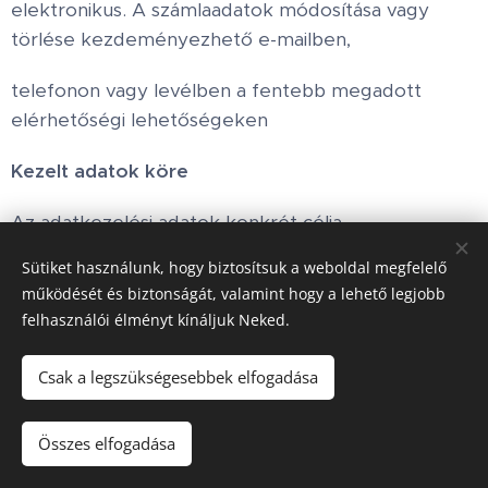
elektronikus. A számlaadatok módosítása vagy
törlése kezdeményezhető e-mailben,
telefonon vagy levélben a fentebb megadott
elérhetőségi lehetőségeken
Kezelt adatok köre
Az adatkezelési adatok konkrét célja
Sütiket használunk, hogy biztosítsuk a weboldal megfelelő
Név: Azonosítás, kapcsolattartás, számlázás.
működését és biztonságát, valamint hogy a lehető legjobb
Cégnév Azonosítás, kapcsolattartás,
felhasználói élményt kínáljuk Neked.
számlázás.
Csak a legszükségesebbek elfogadása
Cím: Azonosítás, kapcsolattartás, számlázás.
Összes elfogadása
E-mail: Azonosítás, kapcsolattartás.