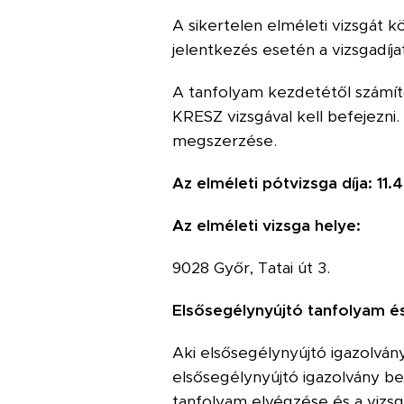
A sikertelen elméleti vizsgát k
jelentkezés esetén a vizsgadíja
A tanfolyam kezdetétől számítot
KRESZ vizsgával kell befejezni.
megszerzése.
Az elméleti pótvizsga díja: 11.4
Az elméleti vizsga helye:
9028 Győr, Tatai út 3.
Elsősegélynyújtó tanfolyam és
Aki elsősegélynyújtó igazolván
elsősegélynyújtó igazolvány bem
tanfolyam elvégzése és a vizsga