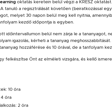
learning
oktatás keretein belül végzi a KRESZ oktatást
 A tanuló a regisztrálását követően (beiratkozással eg
got, melyet 30 napon belül meg kell nyitnia, amennyibe
tanfolyam kezdő időpontja is egyben.
 időintervallumon belül nem zárja le a tananyagot, ne
olyam igazolás, kérheti a tananyag meghosszabbítását.
ananyag hozzáférése és 10 órával, de a tanfolyam kez
gy felkészítse Önt az elméleti vizsgára, és kellő ismere
ek: 10 óra
 4 óra
alkozás: 2 óra