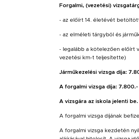
Forgalmi, (vezetési) vizsgatár
- az előírt 14. életévét betöltöt
- az elméleti tárgyból és jármű
- legalább a kötelezően előírt v
vezetési km-t teljesítette)
Járműkezelési vizsga díja: 7.8
A forgalmi vizsga díja: 7.800.-
A vizsgára az iskola jelenti be.
A forgalmi vizsga díjának befiz
A forgalmi vizsga kezdetén nyil
aláírásával hitelesít. A vizsga