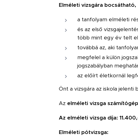
Elméleti vizsgára bocsátható, 
a tanfolyam elméleti ré
és az első vizsgajelent
több mint egy év telt el
továbbá az, aki tanfoly
megfelel a külön jogszab
jogszabályban meghatár
az előírt életkornál leg
Önt a vizsgára az iskola jelenti
Az
elméleti vizsga számítógé
Az elméleti vizsga díja: 11.400,
Elméleti pótvizsga: