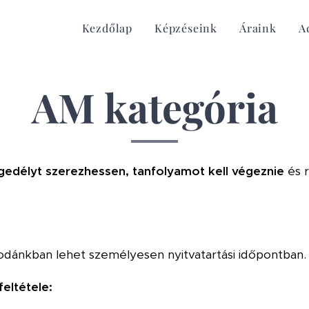
Kezdőlap
Képzéseink
Áraink
A
AM kategória
gedélyt szerezhessen, tanfolyamot kell végeznie
és 
odánkban lehet személyesen nyitvatartási időpontban.
eltétele: