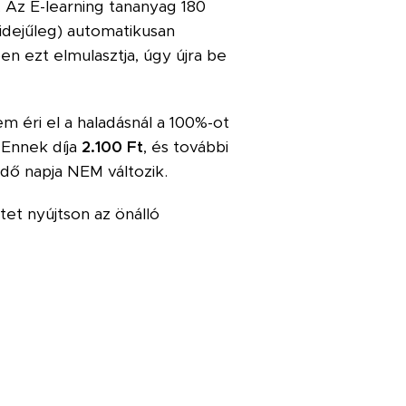
. Az E-learning tananyag 180
yidejűleg) automatikusan
n ezt elmulasztja, úgy újra be
m éri el a haladásnál a 100%-ot
 Ennek díja
2.100 Ft
, és további
dő napja NEM változik.
tet nyújtson az önálló