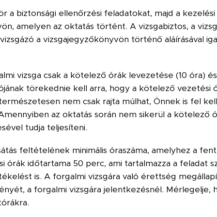
zör a biztonsági ellenőrzési feladatokat, majd a kezelé
vön, amelyen az oktatás történt. A vizsgabiztos, a vizsg
izsgázó a vizsgajegyzőkönyvön történő aláírásával igaz
almi vizsga csak a kötelező órák levezetése (10 óra) é
ójának törekednie kell arra, hogy a kötelező vezetési ór
rmészetesen nem csak rajta múlhat, Önnek is fel kell vá
mennyiben az oktatás során nem sikerül a kötelező ór
ével tudja teljesíteni.
sátás feltételének minimális óraszáma, amelyhez a fe
i órák időtartama 50 perc, ami tartalmazza a feladat s
ékelést is. A forgalmi vizsgára való érettség megállapí
ét, a forgalmi vizsgára jelentkezésnél. Mérlegelje, h
órákra.